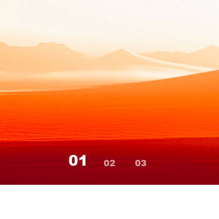
01
02
03