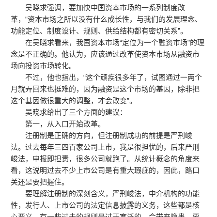
吴晓求强调，要加快中国资本市场的一系列制度改
革，“资本市场之所以没有什么成长性，与我们的发展理念、
功能定位、制度设计、规则、供给结构都有密切关系”。
在吴晓求看来，我国资本市场“定位为一个融资市场”的理
念是不正确的。他认为，应该通过改革使资本市场从融资市
场向投资市场转化。
不过，他也指出，“这个顽疾很多年了，试图通过一两个
月就弄回来也挺难的，因为融资是这个市场的基因，除非把
这个基因做很重大的调整，才会改变”。
吴晓求给出了三个方面的建议：
第一，从入口开始改革。
注册制是正确的方向，但注册制成功的前提是严刑峻
法。过去每年三四百家公司上市，我是很担忧的，后来严刑
峻法，申报即担责，很多公司就跑了。从统计概念的角度来
看，这说明过去不少上市公司是有重大瑕疵的，因此，路口
关还是要把握住。
要理解注册制的深刻含义，严刑峻法，中介机构的功能
性，发行人、上市公司的法定信息披露的义务，这些都是核
心要义。有一些过去的规则是过于宽泛的，会带来隐患，要