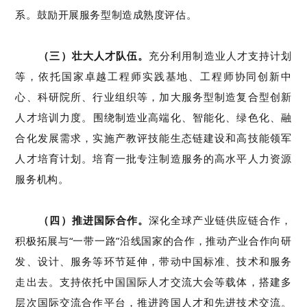
系
。
鼓励
开展服务型制造成熟度评估
。
（
三
）壮大人才队伍。
充分利用
制造业人才支持计划
等
，
依托国家卓越工程师实践基地、工程师协同创新中
心、
科研院所、
行业
组织等
，
加大
服务型制造复合型创新
人才
培训
力度
。
围绕制造业高端化、智能化、绿色化、融
合化发展需求，实施产教评技能生态链建设和高技能领军
人才培育计划。培育一批专注制造服务的高水平人力资源
服务机构。
（
四
）推进国际合作。
深化全球产业链供应链合作，
积极拓展与
“
一带一路
”沿线
国家的合作，推动产业合作向研
发、设计、服务等环节延伸
，带动中国标准、技术和服务
走出去
。
支持依托中国国际人才交流大会等载体，
搭建多
层次国际交流合作平台，
推进
跨国人才和先进技术交流。