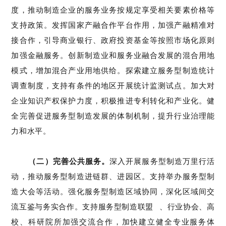
度，推动制造企业的服务业务按规定享受相关要素价格等
支持政策。
发挥国家产融合作平台作用，加强产融
精
准对
接合作
，
引导商业银行、政府投资基金
等按照市场化原则
加
强金融服务。
创新制造业和服务业融合发展的混合用地
模式，增加混合产业用地供给。探索建立服务型制造统计
调查制度，支持有条件的地区开展统计监测试点。加大对
企业知识产权保护力度，
积极推进专利转化和产业化。
健
全完善促进服务型制造发展的体制机制，提升行业治理能
力和水平。
（二）完善公共服务。
深入
开展服务型制造万里行
活
动
，推动服务型制造
进
链群
、进
园区。
支持
举办服务型制
造大会等活动。
强化服务型制造区域协同，深化区域间交
流互鉴与务实合作。
支持
服务型制造联盟
、行业协会、高
校、科研院所
加强交流合作，
加快
建立
健全
专业服务体