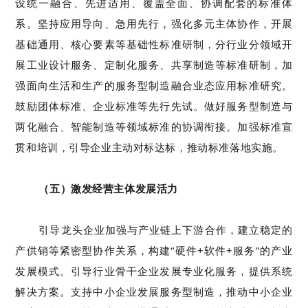
设
统一融合、先进适用、覆盖全面、
协调配套的标准
体
系
。
坚持应用导向、急用先行，强化多元主体协作，
开展
基础通用、核心要素等基础性标准研制，分行业分领域开
展工业设计服务、定制化服务、共享制造等标准研制，加
强面向生活和生产的服务型制造融合业态应用标准研究。
鼓励团体标准、企业标准等先行先试。
做好
服务型制造与
两化融合、
智能制造等领域标准的协调
衔接。
加
强
标准宣
贯和培训，引导企业主动对标达标，推动标准落地实施。
（五）激发经营主体发展活力
引导
龙头企业加强与产业链上下游合作，建立
稳定
的
产供销
等紧密型协作
关系
，构建
“
硬件
+
软件
+
服务
”
的产业
发展模式
。引导行业骨干企业发展专业化服务，提供系统
解决方案。支持中小企业发展
服务型制造
，推动中小企业