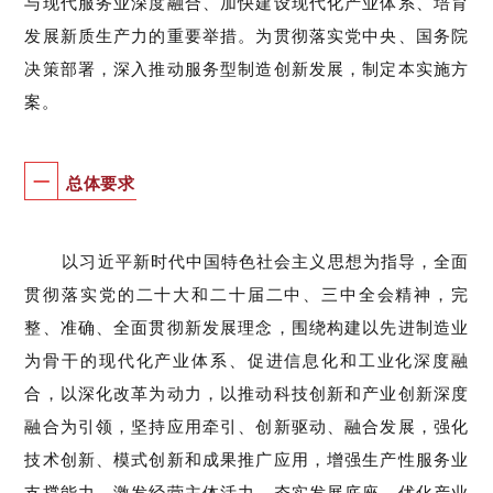
与现代服务业深度融合、加快建设现代化产业体系、
培育
发展
新质生产力的重要举措。
为贯彻落实党中央、国务院
决策部署，深入推动服务型制造创新发展，制定本实施方
案。
一
总体要求
以习近平新时代中国特色社会主义思想为指导，
全面
贯彻
落实
党的二十大和二十届二中、三中全会精神，完
整
、
准确
、
全面贯彻新发展理念，
围绕构建
以先进制造业
为骨干的
现代化产业体系
、促进信息化和工业化深度融
合
，
以深化改革为动力，以推动
科技创新和产业创新深度
融合为引领，
坚持应用牵引、
创新驱动
、融合发展，强化
技术创新、模式创新和成果推广应用，增强生产性服务业
支撑能力，
激发经营主体活力，
夯实发展底座，优化产业