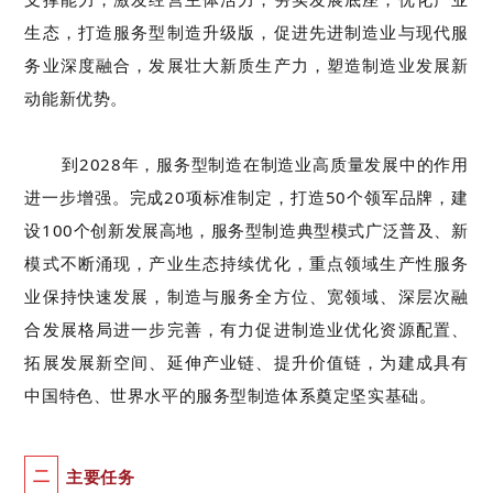
生态，打造服务型制造升级版，促进先进制造业与现代服
务业深度融合，
发展
壮大新质生产力，
塑造
制造业
发展
新
动能
新优势
。
到
20
28
年，
服务型制造
在
制造业高质量发展
中的
作用
进一步增强。完成
20
项标准
制定
，打造
50
个
领军品牌
，
建
设
100
个
创新
发展高地
，服务型制造典型
模式广泛普及
、新
模式不断涌现
，
产业生态持续优化，
重点领域生产性服务
业保持快速发展，
制造与服务全方位、宽领域、深层次融
合发展格局进一步完善，有力促进制造业优化资源配置、
拓展发展新空间、延伸产业链、提升价值链，
为建成
具有
中国特色、世界水平的服务型制造体系奠定坚实基础。
二
主要任务