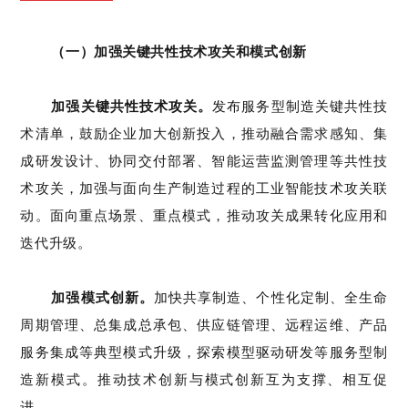
（一）
加强关键共性技术攻关和模式创新
加强关键
共性
技术攻关。
发布服务型制造
关键共性技
术
清单，
鼓励企业加大
创新投入，
推动融合需求感知、
集
成研发设计、协同交付部署、智能运营
监测管理
等
共性
技
术
攻关
，
加强与面向生产制造过程的工业智能技术攻关联
动
。
面向重点场景、重点模式，
推动攻关成果转化应用和
迭代升级
。
加强模式创新。
加快
共享制造、
个性化
定制、
全生命
周期管理、总集成总承包
、供应链管理
、远程运维、产品
服务集成
等典型模式
升级
，
探索
模型驱动研发
等服务型制
造新模式。
推动技术创新与模式创新互为支撑、相互促
进。