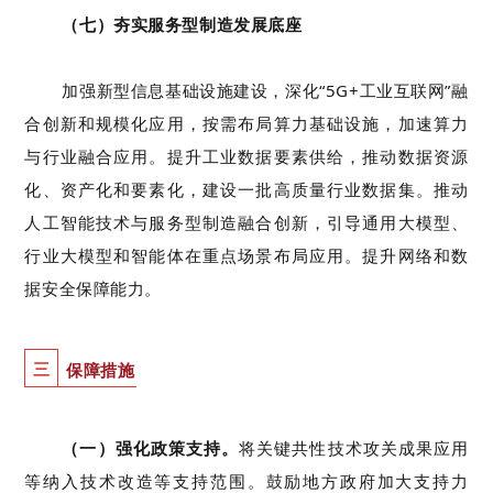
（
七
）夯实
服务型制造
发展底座
加强
新型信息基础设施建设，
深化
“
5G+
工业互联网
”
融
合创新和规模化应用，
按需布局算力基础设施，加速算力
与行业融合应用。
提升
工业数据要素供给，
推动
数据
资源
化、资产化和
要素
化
，建设一批高质量行业数据集
。
推动
人工智能技术与服务型制造融合创新，引导通用大模型、
行业大模型和智能体在重点场景布局应用。
提升
网络和数
据安全保障
能力
。
三
保障措施
（
一
）强化政策支持。
将关键共性技术攻关成果
应用
等纳入技术改造等支持范围。
鼓励地方政府加大支持力